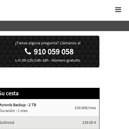
¿Tienes alguna pregunta? Llámanos al
910 059 058
L-V: 09-12h/14h-18h - Número gratuito
Su cesta
Acronis Backup - 2 TB
239.00€/mes
Duración :
1 mes
Subtotal
239.00
€