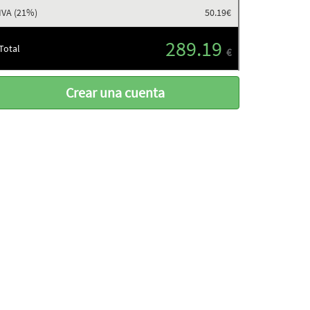
IVA (
21
%)
50.19
€
289.19
Total
€